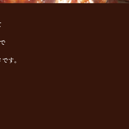
て
で
メです。